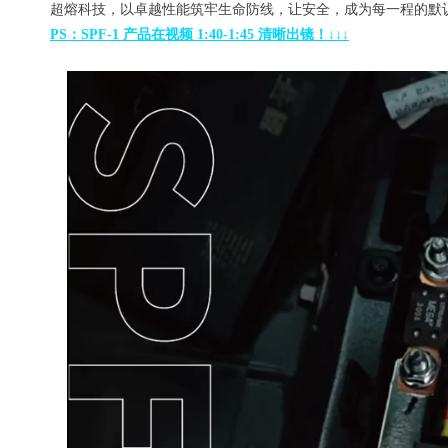
超熔科技，以卓越性能筑牢生
命防线，
让安全，成为每一程的默
PS：SPF-1 产品在视频 1:40-1:45 清晰出镜！↓
↓
↓