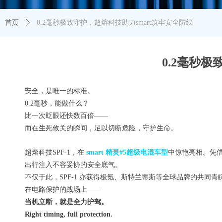
首页
ꄲ
0.2毫秒极致守护，超熔科技助力smart筑牢安全防线
0.2毫秒
安全，是唯一的标准。
0.2毫秒，能做什么？
比一次眨眼还快数百倍
——
而在生死攸关的瞬间，足以切断危险，守护生命。
超熔科技
SPF-1，在
smart 精灵
#5
超级电混车型
中
惊
艳亮相。
凭
出行注入不容妥协的安全底气。
不仅于此，
SPF-1 亦获得极氪、斯特兰蒂斯等全球品牌的共同青
在电路保护的战场上
——
当机立断，就是全力护驾。
Right timing, full protection.