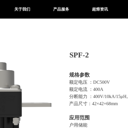
关于我们
产品服务
超熔资讯
SPF-2
规格参数
额定电压 ：DC500V
额定电流 ：400A
分断能力 ：400V/10kA/15μH,5
产品尺寸：42×42×68mm
应用范围
户用储能