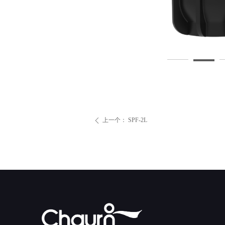
上一个：
SPF-2L
ꄴ