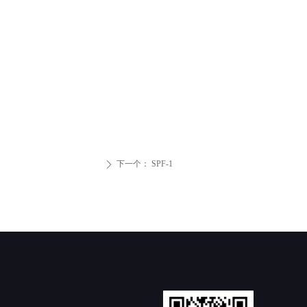
下一个：
SPF-1
ꄲ